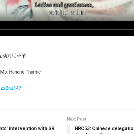
互动对话环节
 Ms. Hanane Thamic
k1zz2nu147
Next Post
ts’ intervention with SR
HRC53: Chinese delegatio