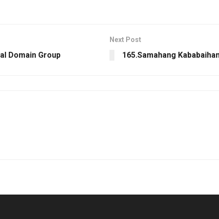
Next Post
al Domain Group
165.Samahang Kababaihan