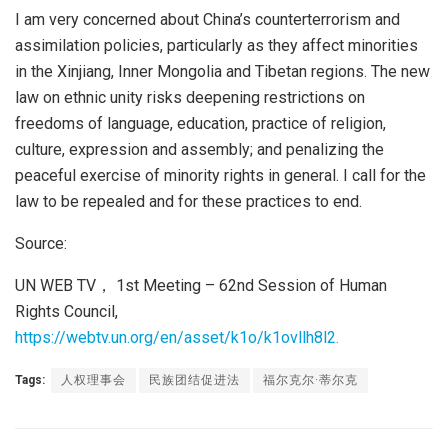
I am very concerned about China’s counterterrorism and
assimilation policies, particularly as they affect minorities
in the Xinjiang, Inner Mongolia and Tibetan regions. The new
law on ethnic unity risks deepening restrictions on
freedoms of language, education, practice of religion,
culture, expression and assembly; and penalizing the
peaceful exercise of minority rights in general. I call for the
law to be repealed and for these practices to end.
Source:
UN WEB TV， 1st Meeting – 62nd Session of Human
Rights Council,
https://webtv.un.org/en/asset/k1o/k1ovllh8l2.
Tags:
人权理事会
民族团结促进法
福尔克尔·蒂尔克