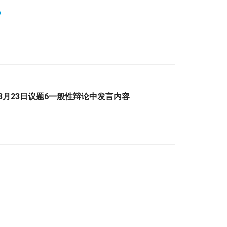
p
.
在3月23日议题6一般性辩论中发言内容