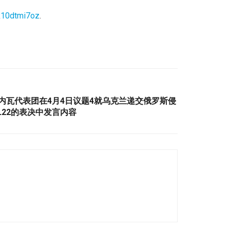
/k10dtmi7oz
.
日内瓦代表团在4月4日议题4就乌克兰递交俄罗斯侵
22的表决中发言内容