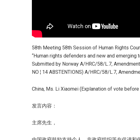
58th Meeting 58th Session of Human Rights Coun
“Human rights defenders and new and emerging tec
Submitted by Norway A/HRC/58/L.7, Amendment 
NO ¦ 14 ABSTENTIONS) A/HRC/58/L.7, Amendmen
China, Ms. Li Xiaomei (Explanation of vote before
发言内容：
主席先生，
中国政府鼓励支持个人、非政府组织等在促进和