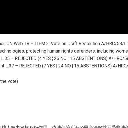
cil UN Web TV – ITEM 3: Vote on Draft Resolution A/HRC/58/L.
hnologies: protecting human rights defenders, including women 
L.35 – REJECTED (4 YES ¦ 26 NO ¦ 15 ABSTENTIONS) A/HRC/58
t L.37 – REJECTED (7 YES ¦ 24 NO ¦ 15 ABSTENTIONS) A/HRC/
 the vote)
保护人权中发挥积极作用，依法保障所有公民合法权益不受非法侵