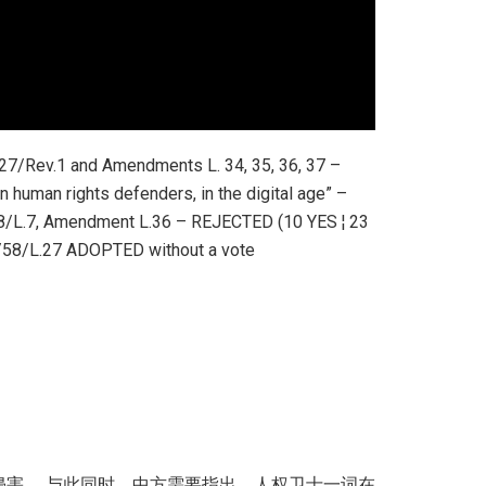
27/Rev.1 and Amendments L. 34, 35, 36, 37 –
human rights defenders, in the digital age” –
/L.7, Amendment L.36 – REJECTED (10 YES ¦ 23
58/L.27 ADOPTED without a vote
害。 与此同时，中方需要指出，人权卫士一词在