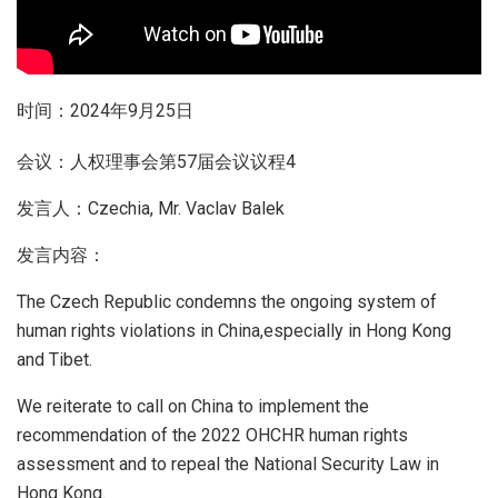
时间：2024年9月25日
会议：人权理事会第57届会议议程4
发言人：Czechia, Mr. Vaclav Balek
发言内容：
The Czech Republic condemns the ongoing system of
human rights violations in China,especially in Hong Kong
and Tibet.
We reiterate to call on China to implement the
recommendation of the 2022 OHCHR human rights
assessment and to repeal the National Security Law in
Hong Kong.