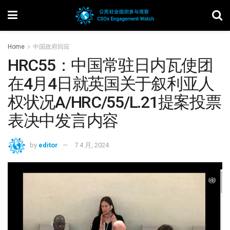
Home
中国政府回应
HRC55：中国常驻日内瓦使团
在4月4日就英国关于叙利亚人
权状况A/HRC/55/L.21提案投票
表决中发言内容
by
editor
7 4 月, 2024