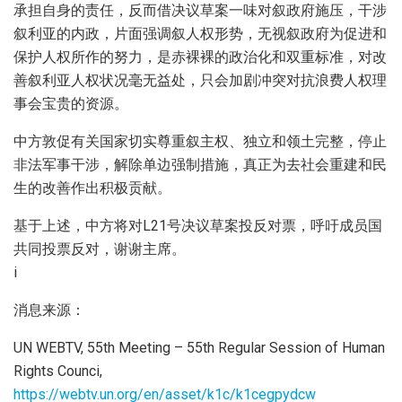
承担自身的责任，反而借决议草案一味对叙政府施压，干涉
叙利亚的内政，片面强调叙人权形势，无视叙政府为促进和
保护人权所作的努力，是赤裸裸的政治化和双重标准，对改
善叙利亚人权状况毫无益处，只会加剧冲突对抗浪费人权理
事会宝贵的资源。
中方敦促有关国家切实尊重叙主权、独立和领土完整，停止
非法军事干涉，解除单边强制措施，真正为去社会重建和民
生的改善作出积极贡献。
基于上述，中方将对L21号决议草案投反对票，呼吁成员国
共同投票反对，谢谢主席。
i
消息来源：
UN WEBTV, 55th Meeting – 55th Regular Session of Human
Rights Counci,
https://webtv.un.org/en/asset/k1c/k1cegpydcw