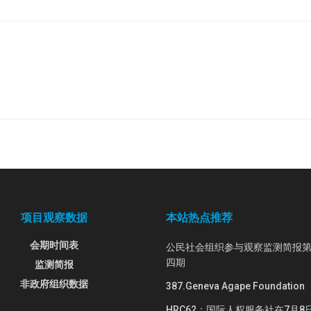
项目观察数据
本站热点推荐
会期时间表
公民社会组织参与观察监测简报
四期
监测简报
非政府组织数据
387.Geneva Agape Foundation
HRC62：国际人权服务社在7月8