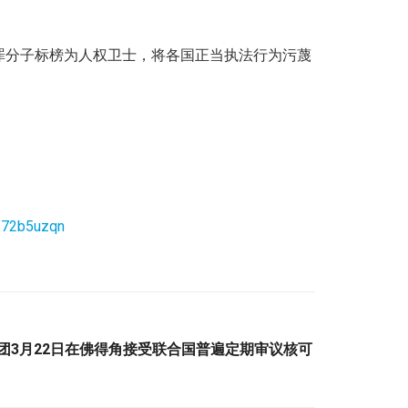
罪分子标榜为人权卫士，将各国正当执法行为污蔑
k172b5uzqn
使团3月22日在佛得角接受联合国普遍定期审议核可