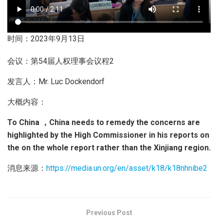
时间：2023年9月13日
会议：第54届人权理事会议程2
发言人：Mr. Luc Dockendorf
大概内容：
To China ，China needs to remedy the concerns are
highlighted by the High Commissioner in his reports on
the on the whole report rather than the Xinjiang region.
消息来源：
https://media.un.org/en/asset/k18/k18nhnibe2
Previous Post