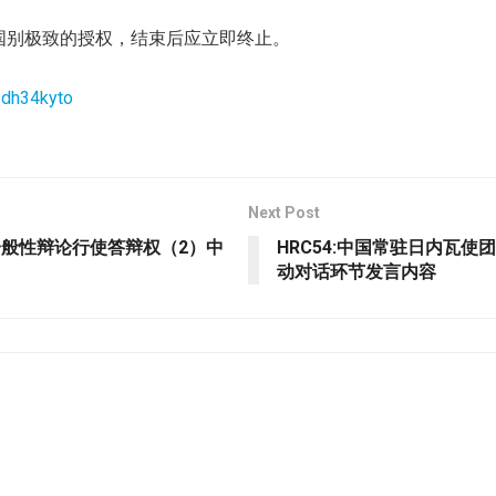
国别极致的授权，结束后应立即终止。
1dh34kyto
Next Post
在一般性辩论行使答辩权（2）中
HRC54:中国常驻日内瓦
动对话环节发言内容