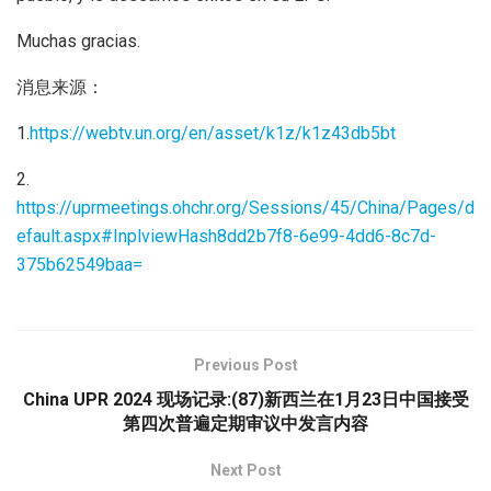
Muchas gracias.
消息来源：
1.
https://webtv.un.org/en/asset/k1z/k1z43db5bt
2.
https://uprmeetings.ohchr.org/Sessions/45/China/Pages/d
efault.aspx#InplviewHash8dd2b7f8-6e99-4dd6-8c7d-
375b62549baa=
Previous Post
China UPR 2024 现场记录:(87)新西兰在1月23日中国接受
第四次普遍定期审议中发言内容
Next Post