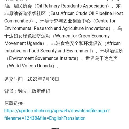
油厂居民协会（Oil Refinery Residents Association）、东
非原油管道沿线社区（East African Crude Oil Pipeline Host
Communities）、环境研究与农业创新中心（Centre for
Environmental Research and Agriculture Innovations）、乌
干达妇女绿色经济运动（Women for Green Economy
Movement Uganda）、非洲食物安全和环境倡议（African
Initiative on Food Security and Environment）、环境治理所
（Environment Governance Institute）、世界乌干达之声
（World Voices Uganda）。
递交时间：2023年7月18日
背景：独立非政府组织
原载链接：
https://uprdoc.ohchr.org/uprweb/downloadfile.aspx?
filename=12438&file=EnglishTranslation