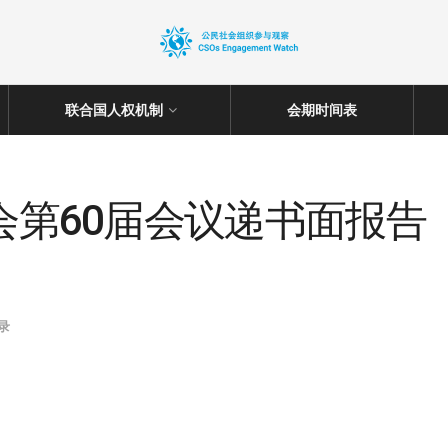
联合国人权机制
会期时间表
事会第60届会议递书面报
录