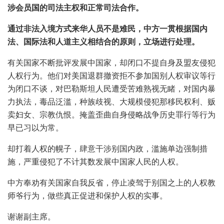
涉会员国的司法主权和正常司法合作。
通过非法入境方式来华人员不是难民，中方一贯根据国内
法、国际法和人道主义相结合的原则，立场进行处理。
有关国家不断批评发展中国家，却闭口不提自身及盟友侵犯
人权行为。他们对美国退群撤资拒不参加国别人权审议等行
为闭口不谈，对巴勒斯坦人民遭受苦难熟视无睹，对国内暴
力执法，毒品泛滥，种族歧视、大规模侵犯那移民权利、贩
卖妇女、宗教仇恨。掩盖歪曲自身侵略战争历史罪行等行为
早已习以为常。
却打着人权的幌子，肆意干涉别国内政，滥施单边强制措
施，严重侵犯了不计其数发展中国家人民的人权。
中方奉劝有关国家自我反省，停止凌驾于别国之上的人权教
师爷行为，做些真正促进和保护人权的实事。
谢谢副主席。