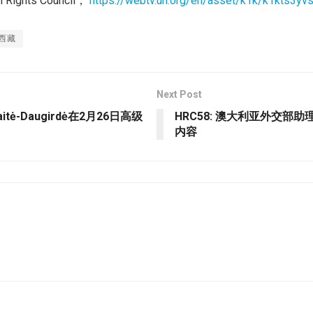
 Rights Council，
https://webtv.un.org/en/asset/k1k/k1kts3yv
西藏
Next Post
aitė-Daugirdė在2月26日高级
HRC58: 澳大利亚外交部助理
内容