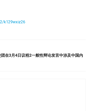
k12/k129wxiz26
瓦使团在3月4日议程2一般性辩论发言中涉及中国内