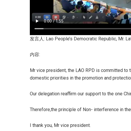
发言人: Lao People’s Democratic Republic, Mr. L
内容:
Mr vice president, the LAO RPD is committed to the 
domestic priorities in the promotion and protectio
Our delegation reaffirm our support to the one Chi
Therefore,the principle of Non- interference in the
I thank you, Mr vice president.