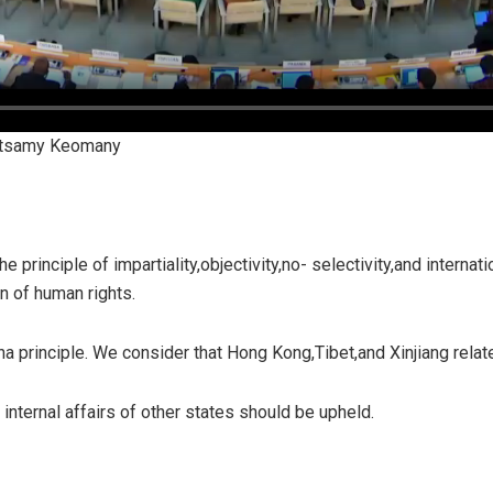
atsamy Keomany
principle of impartiality,objectivity,no- selectivity,and internati
n of human rights.
na principle. We consider that Hong Kong,Tibet,and Xinjiang related
 internal affairs of other states should be upheld.