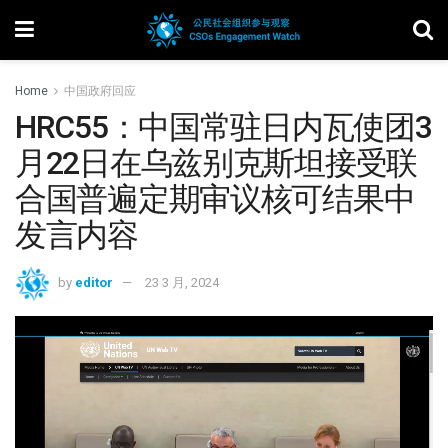
Home
中国政府回应
HRC55：中国常驻日内瓦使团3
月22日在乌兹别克斯坦接受联
合国普遍定期审议核可结果中
发言内容
by
editor
23 3 月, 2024