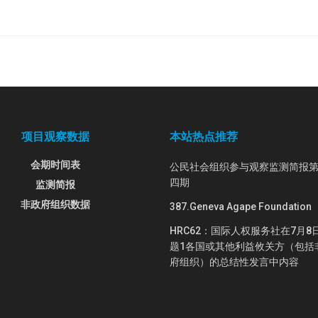
项目观察数据
本站热点推荐
会期时间表
公民社会组织参与观察监测简报
四期
监测简报
非政府组织数据
387.Geneva Agape Foundation
HRC62：国际人权服务社在7月8
题1各国或其他利益攸关方（包括
府组织）的总结性发言中内容