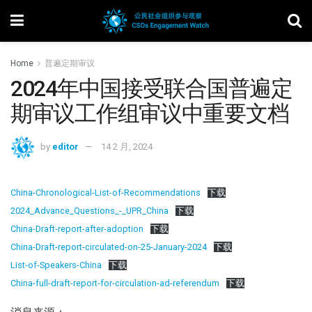
Home
普遍定期审议
2024年中国接受联合国普遍定
期审议工作组审议中重要文档
by
editor
14 2 月, 2024
China-Chronological-List-of-Recommendations
下载
2024_Advance_Questions_-_UPR_China
下载
China-Draft-report-after-adoption
下载
China-Draft-report-circulated-on-25-January-2024
下载
List-of-Speakers-China
下载
China-full-draft-report-for-circulation-ad-referendum
下载