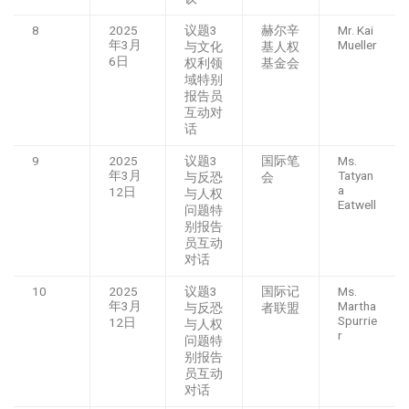
8
2025
议题3
赫尔辛
Mr. Kai
年3月
Mueller
与文化
基人权
6日
权利领
基金会
域特别
报告员
互动对
话
9
2025
议题3
国际笔
Ms.
年3月
Tatyan
与反恐
会
a
12日
与人权
Eatwell
问题特
别报告
员互动
对话
10
2025
议题3
国际记
Ms.
年3月
Martha
与反恐
者联盟
Spurrie
12日
与人权
r
问题特
别报告
员互动
对话