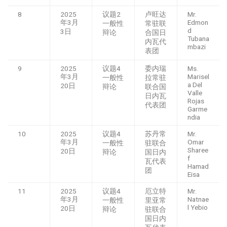
8
2025
议题2
卢旺达
Mr.
年3月
Edmon
一般性
常驻联
d
3日
辩论
合国日
Tubana
内瓦代
mbazi
表团
9
2025
议题4
委内瑞
Ms.
年3月
Marisel
一般性
拉常驻
a Del
20日
辩论
联合国
Valle
日内瓦
Rojas
代表团
Garme
ndia
10
2025
议题4
苏丹常
Mr.
年3月
Omar
一般性
驻联合
Sharee
20日
辩论
国日内
f
瓦代表
Hamad
团
Eisa
11
2025
议题4
厄立特
Mr.
年3月
Natnae
一般性
里亚常
l Yebio
20日
辩论
驻联合
国日内