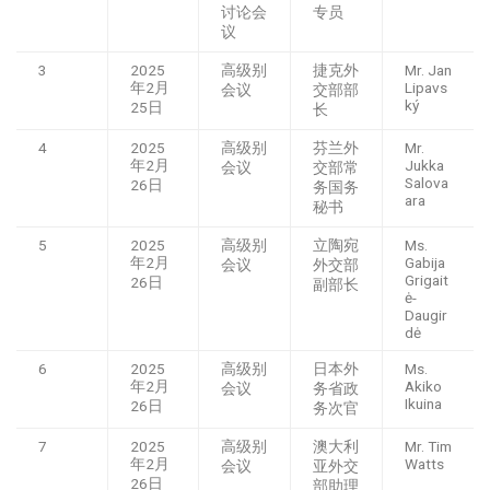
讨论会
专员
议
3
2025
高级别
捷克外
Mr. Jan
年2月
Lipavs
会议
交部部
ký
25日
长
4
2025
高级别
芬兰外
Mr.
年2月
Jukka
会议
交部常
Salova
26日
务国务
ara
秘书
5
2025
高级别
立陶宛
Ms.
年2月
Gabija
会议
外交部
Grigait
26日
副部长
ė-
Daugir
dė
6
2025
高级别
日本外
Ms.
年2月
Akiko
会议
务省政
Ikuina
26日
务次官
7
2025
高级别
澳大利
Mr. Tim
年2月
Watts
会议
亚外交
26日
部助理