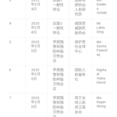
年3月
Ewelin
一般性
师协会
a
4日
辩论
人权研
Ochab
究所
4
2025
议题2
德国受
Mr.
年3月
Lebin
一般性
威胁民
Ding
4日
辩论
族协会
5
2025
早期预
保护责
Ms.
年3月
Savita
警和预
任全球
Pawnd
5日
防种族
中心
ay
灭绝会
议
6
2025
早期预
国际人
Rapha
年3月
el
警和预
权服务
Viana
5日
防种族
社
David
灭绝会
议
7
2025
早期预
荷兰全
Ms.
年3月
Kayan
警和预
球人权
Wong
5日
防种族
捍卫基
灭绝会
金会
议