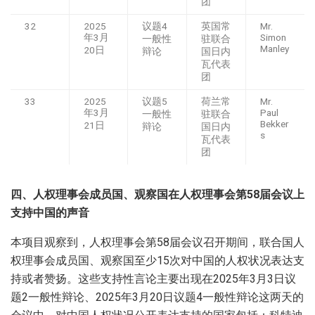
团
32
2025
议题4
英国常
Mr.
年3月
Simon
一般性
驻联合
Manley
20日
辩论
国日内
瓦代表
团
33
2025
议题5
荷兰常
Mr.
年3月
Paul
一般性
驻联合
Bekker
21日
辩论
国日内
s
瓦代表
团
四、人权理事会成员国、观察国在人权理事会第
58
届会议上
支持中国的声音
本项目观察到，人权理事会第58届会议召开期间，联合国人
权理事会成员国、观察国至少15次对中国的人权状况表达支
持或者赞扬。这些支持性言论主要出现在2025年3月3日议
题2一般性辩论、2025年3月20日议题4一般性辩论这两天的