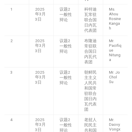
1
2025
议题2
科特迪
Ms.
年3月
Ahou
一般性
瓦常驻
Rosine
3日
辩论
联合国
Kanga
日内瓦
h
代表团
2
2025
议题2
布隆迪
Mr.
年3月
Pacifiq
一般性
常驻联
ue
3日
辩论
合国日
Nitung
内瓦代
a
表团
3
2025
议题2
朝鲜民
Mr. Jo
年3月
Chol
一般性
主主义
Su
3日
辩论
人民共
和国常
驻联合
国日内
瓦代表
团
4
2025
议题2
老挝人
Mr.
年3月
Daovy
一般性
民民主
Vongx
3日
辩论
共和国