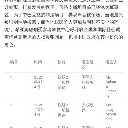
计剥离。打着发展的幌子，俾路支斯坦目前已经沦为军事
区，为了中巴受益的非法项目，异议声音被镇压、当地居民
被强制性地搬离，而当地居民陷入更加贫困和不安全的环
境”。希亚姆酷刑受害者康复中心呼吁联合国和国际社会调
查俾路支斯坦的人权侵犯问题，包括中国政府在其中扮演的
角色。
编号
时间
议程
发言组
发言人
织
1
2025
议题2
国际人
Ms.
年3月
Salma
一般性
权服务
El
4日
辩论
社
Hossei
ny
2
2025
议题2
人权观
Ms.
年3月
Lucy
一般性
察
McKer
4日
辩论
nan
3
2025
议题2
国际律
Ms.