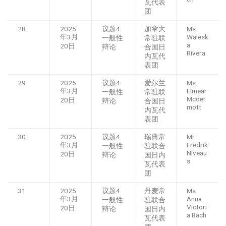
瓦代表
团
28
2025
议题4
加拿大
Ms.
年3月
Walesk
一般性
常驻联
a
20日
辩论
合国日
Rivera
内瓦代
表团
29
2025
议题4
爱尔兰
Ms.
年3月
Eimear
一般性
常驻联
Mcder
20日
辩论
合国日
mott
内瓦代
表团
30
2025
议题4
瑞典常
Mr.
年3月
Fredrik
一般性
驻联合
Niveau
20日
辩论
国日内
s
瓦代表
团
31
2025
议题4
丹麦常
Ms.
年3月
Anna
一般性
驻联合
Victori
20日
辩论
国日内
a Bach
瓦代表