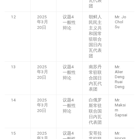
瓦代表
团
12
2025
议题4
朝鲜人
Mr. Jo
年3月
Chol
一般性
民民主
Su
20日
辩论
主义共
和国常
驻联合
国日内
瓦代表
团
13
2025
议题4
南苏丹
Mr.
年3月
Alier
一般性
常驻联
Deng
20日
辩论
合国日
Ruai
内瓦代
Deng
表团
14
2025
议题4
白俄罗
Mr.
年3月
Maksi
一般性
斯常驻
m
20日
辩论
联合国
Sapsai
日内瓦
代表团
15
2025
议题4
安哥拉
Mr.
年3月
Horys
一般性
常驻联