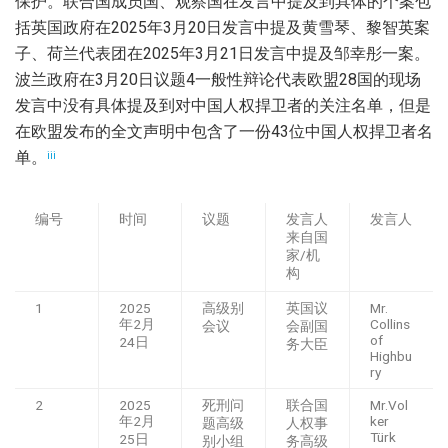
保护。联合国成员国、观察国在发言中提及到具体的个案包
括英国政府在2025年3月20日发言中提及黄雪琴、黎智英案
子、荷兰代表团在2025年3月21日发言中提及邹幸彤一案。
波兰政府在3月20日议题4一般性辩论代表欧盟28国的现场
发言中没有具体提及到对中国人权捍卫者的关注名单，但是
在欧盟发布的全文声明中包含了一份43位中国人权捍卫者名
单。
iii
编号
时间
议题
发言人
发言人
来自国
家/机
构
1
2025
高级别
英国议
Mr.
年2月
Collins
会议
会副国
of
24日
务大臣
Highbu
ry
2
2025
死刑问
联合国
Mr.Vol
年2月
ker
题高级
人权事
Türk
25日
别小组
务高级