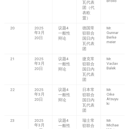
Broilo
瓦代表
团（代
表欧
盟）
20
2025
议题4
德国常
Mr.
年3月
Gunnar
一般性
驻联合
Berke
20日
辩论
国日内
meier
瓦代表
团
21
2025
议题4
捷克常
Mr.
年3月
Vaclav
一般性
驻联合
Balek
20日
辩论
国日内
瓦代表
团
22
2025
议题4
日本常
Mr.
年3月
Oike
一般性
驻联合
Atsuyu
20日
辩论
国日内
ki
瓦代表
团
23
2025
议题4
瑞士常
Mr.
年3月
Michae
一般性
驻联合