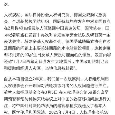
次。
人权观察、国际律师协会人权研究所、德国受威胁民族协
会、全球基督教团结组织、国际特赦均在发言中对泰国政府
在2月将40名维吾尔人驱逐回中国表达关切。国际笔会、国
际记者联盟在发言中再次对香港国家安全法以及黎智英一案
表达关注。赫尔辛基人权基金会、德国受威胁民族协会在涉
及西藏的问题上主要关注西藏的水电站建设项目，达赖喇嘛
即将到来的90岁生日及藏人庆祝可能面临的镇压。发言内容
还称“1月7日西藏定日县发生大地震后，中国政府限制记者
和援助组织进入灾区，当地信息被封锁”。
自从本项目设立2年来，我们第一次观察到，人权组织利用
人权理事会召开期间对法轮功练习者的人权问题进行关注。
荷兰人权捍卫基金会在3月5日 在人权理事会第58届会议早
期预警和预防种族灭绝会议上对中国的器官移植问题进行关
注，称中国针对法轮功学员的器官移植实践违反了基本人
权、医学伦理和国际法。2025年3月4日，人权理事会第58