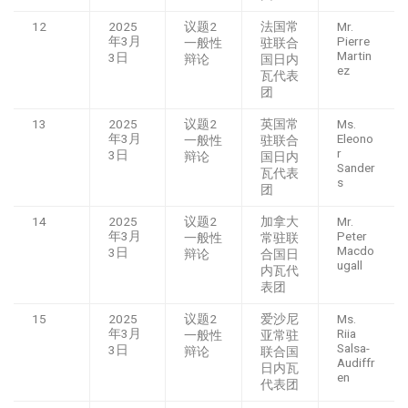
12
2025
议题2
法国常
Mr.
年3月
Pierre
一般性
驻联合
Martin
3日
辩论
国日内
ez
瓦代表
团
13
2025
议题2
英国常
Ms.
年3月
Eleono
一般性
驻联合
r
3日
辩论
国日内
Sander
瓦代表
s
团
14
2025
议题2
加拿大
Mr.
年3月
Peter
一般性
常驻联
Macdo
3日
辩论
合国日
ugall
内瓦代
表团
15
2025
议题2
爱沙尼
Ms.
年3月
Riia
一般性
亚常驻
Salsa-
3日
辩论
联合国
Audiffr
日内瓦
en
代表团