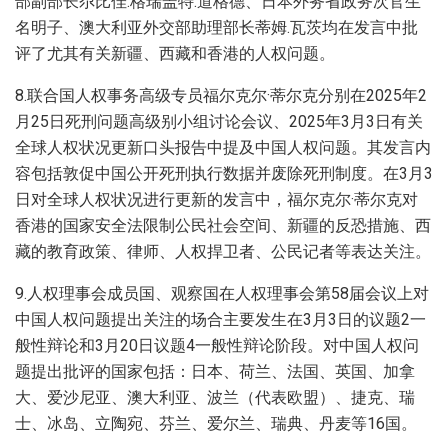
部副部长尕比佳.格瑞盖特.道格德、日本外务省政务次官生
名明子、澳大利亚外交部助理部长蒂姆.瓦茨均在发言中批
评了尤其有关新疆、西藏和香港的人权问题。
8.联合国人权事务高级专员福尔克尔·蒂尔克分别在2025年2
月25日死刑问题高级别小组讨论会议、2025年3月3日有关
全球人权状况更新口头报告中提及中国人权问题。其发言内
容包括敦促中国公开死刑执行数据并废除死刑制度。在3月3
日对全球人权状况进行更新的发言中，福尔克尔·蒂尔克对
香港的国家安全法限制公民社会空间、新疆的反恐措施、西
藏的教育政策、律师、人权捍卫者、公民记者等表达关注。
9.人权理事会成员国、观察国在人权理事会第58届会议上对
中国人权问题提出关注的场合主要发生在3月3日的议题2一
般性辩论和3月20日议题4一般性辩论阶段。对中国人权问
题提出批评的国家包括：日本、荷兰、法国、英国、加拿
大、爱沙尼亚、澳大利亚、波兰（代表欧盟）、捷克、瑞
士、冰岛、立陶宛、芬兰、爱尔兰、瑞典、丹麦等16国。