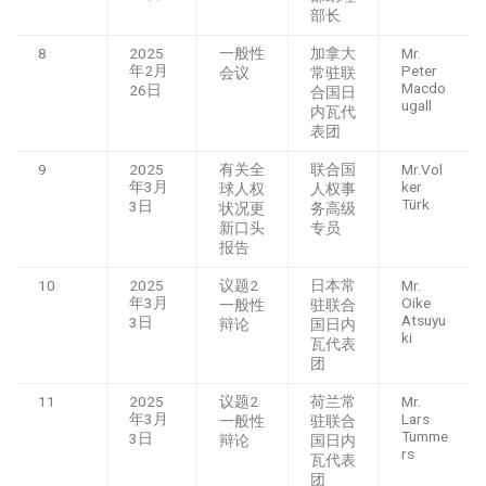
部长
8
2025
一般性
加拿大
Mr.
年2月
Peter
会议
常驻联
Macdo
26日
合国日
ugall
内瓦代
表团
9
2025
有关全
联合国
Mr.Vol
年3月
ker
球人权
人权事
Türk
3日
状况更
务高级
新口头
专员
报告
10
2025
议题2
日本常
Mr.
年3月
Oike
一般性
驻联合
Atsuyu
3日
辩论
国日内
ki
瓦代表
团
11
2025
议题2
荷兰常
Mr.
年3月
Lars
一般性
驻联合
Tumme
3日
辩论
国日内
rs
瓦代表
团