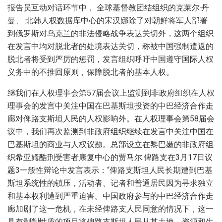
报告员互动对话环节中， 全球基督教团结组织的克莱尔·丹
曼、 北韩人权数据库中心的宋汉娜除了对朝鲜将军人部署
到俄罗斯对乌克兰的非法侵略战争表达关切外，这两个组织
在发言中均对脱北者的处境表达关切，称被中国强制遣返的
脱北者将受到严厉的惩罚，发言组织呼吁中国遵守国际人权
义务中的不推回原则，保障脱北者的基本人权。
继我们在人权理事会第57届会议上监测到非政府组织在人权
理事会的发言中关注中国在巴基斯坦投资的中巴经济合作走
廊对俾路支斯坦人民的人权影响外。在人权理事会第58届会
议中，我们再次监测到非政府组织继续在发言中关注中国在
巴基斯坦的商业与人权议题。总部设立在黎巴嫩的非政府组
织希亚姆酷刑受害者康复中心的贾马尔.俾路支在3月17日议
题3一般性辩论中发言表示：“俾路支斯坦人民长期遭到巴基
斯坦系统性的镇压，活动者、记者和普通居民因为寻求独立
和基本权利遭到严重迫害。中国政府参与的中巴经济合作走
廊加剧了这一危机，在未经俾路支人民同意的情况下，这一
具有剥削性质的项目将俾路支斯坦人民从其土地、资源和生