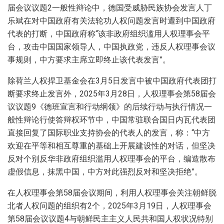
届会议议题2一般性辩论中，德国受威胁民族协会发言人丁
乐斌在对中国政府有关法轮功人权问题发言时遭到中国政府
代表的打断，中国政府称“该非政府组织滥用人权理事会平
台，攻击中国国家领导人，中国执政党，违反人权理事会议
事规则，中方要求主席立即终止该代表发言”。
除荷兰人权捍卫基金会在3月5日发言中被中国政府代表团打
断要求终止发言外，2025年3月28日，人权理事会第58届会
议议题9《德班宣言和行动纲领》的后续行动与执行情况一
般性辩论行使答辩权环节中，中国常驻联合国日内瓦代表团
直接回复了国际职业支持协会的代表人的发言，称：“中方
欢迎在平等和相互尊重的基础上开展建设性的对话，但坚决
反对个别反华非政府组织滥用人权理事会的平台，编造散布
虚假信息，抹黑中国，中方对此强烈反对和坚决拒绝”。
在人权理事会第58届会议期间，利用人权理事会关注朝鲜脱
北者人权问题的组织有2个，2025年3月19日，人权理事会
第58届会议议题4与朝鲜民主主义人民共和国人权状况特别