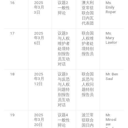
16
2025
议题2
澳大利
Ms.
年3月
Emily
一般性
亚常驻
Roper
3日
辩论
联合国
日内瓦
代表团
17
2025
议题3
联合国
Ms.
年3月
Mary
与人权
人权维
Lawlor
6日
维护者
护者处
处境特
境特别
别报告
报告员
员互动
对话
18
2025
议题3
联合国
Mr. Ben
年3月
Saul
与反恐
反恐与
12日
与人权
人权问
问题特
题特别
别报告
报告员
员互动
对话
19
2025
议题4
波兰常
Mr.
年3月
Mirosl
一般性
驻联合
aw
20日
辩论
国日内