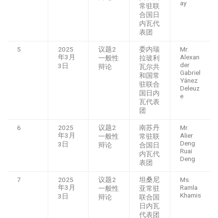
ay
常驻联
合国日
内瓦代
表团
5
2025
议题2
委内瑞
Mr.
年3月
Alexan
一般性
拉玻利
der
3日
辩论
瓦尔共
Gabriel
和国常
Yánez
驻联合
Deleuz
国日内
e
瓦代表
团
6
2025
议题2
南苏丹
Mr.
年3月
Alier
一般性
常驻联
Deng
3日
辩论
合国日
Ruai
内瓦代
Deng
表团
7
2025
议题2
坦桑尼
Ms.
年3月
Ramla
一般性
亚常驻
Khamis
3日
辩论
联合国
日内瓦
代表团