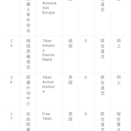
Associa
藏
递
tion
人
交
Europe
青
年
协
会
2
德
Tibet
德
D
联
同
5
Initiativ
国
国
合
上
e
西
递
Deutsc
藏
交
hland
倡
议
2
西
Tibet
美
D
联
同
6
Action
藏
国
合
上
Institut
行
递
e
动
交
中
心
2
自
Free
英
D
联
报
7
Tibet
由
国
合
告
西
递
重
藏
交
点