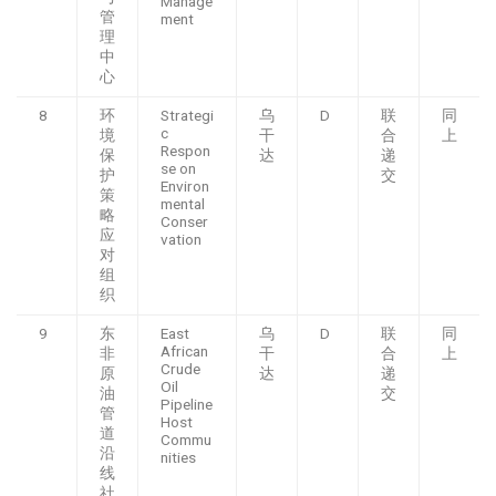
Manage
管
ment
理
中
心
8
环
Strategi
乌
D
联
同
c
境
干
合
上
Respon
保
达
递
se on
护
交
Environ
策
mental
略
Conser
应
vation
对
组
织
9
东
East
乌
D
联
同
African
非
干
合
上
Crude
原
达
递
Oil
油
交
Pipeline
管
Host
道
Commu
沿
nities
线
社