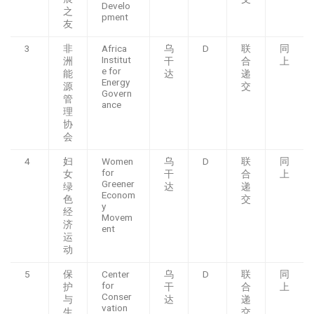
Develo
之
pment
友
3
非
Africa
乌
D
联
同
Institut
洲
干
合
上
e for
能
达
递
Energy
源
交
Govern
管
ance
理
协
会
4
妇
Women
乌
D
联
同
for
女
干
合
上
Greener
绿
达
递
Econom
色
交
y
经
Movem
济
ent
运
动
5
保
Center
乌
D
联
同
for
护
干
合
上
Conser
与
达
递
vation
生
交