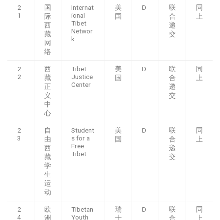
2
国
Internat
美
D
联
同
1
ional
际
国
合
上
Tibet
西
递
Networ
藏
交
k
网
络
2
西
Tibet
美
D
联
同
2
Justice
藏
国
合
上
Center
正
递
义
交
中
心
2
自
Student
美
D
联
同
3
s for a
由
国
合
上
Free
西
递
Tibet
藏
交
学
生
运
动
2
欧
Tibetan
瑞
D
联
同
4
Youth
洲
士
合
上