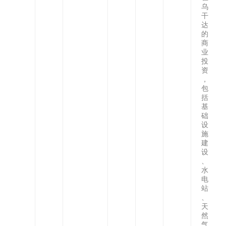
乌
干
达
的
商
业
投
资
，
包
括
基
础
设
施
建
设
、
水
电
站
、
天
然
气