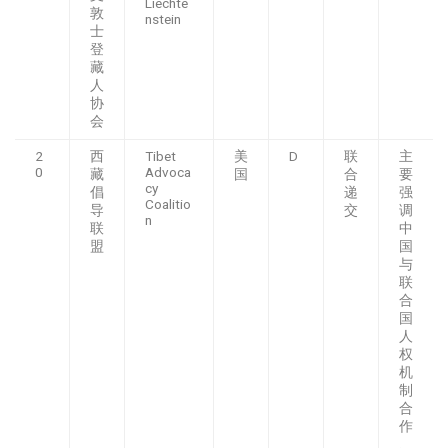
Liechte
敦
nstein
士
登
藏
人
协
会
2
西
Tibet
美
D
联
主
0
Advoca
藏
国
合
要
cy
倡
递
强
Coalitio
导
交
调
n
联
中
盟
国
与
联
合
国
人
权
机
制
合
作
、