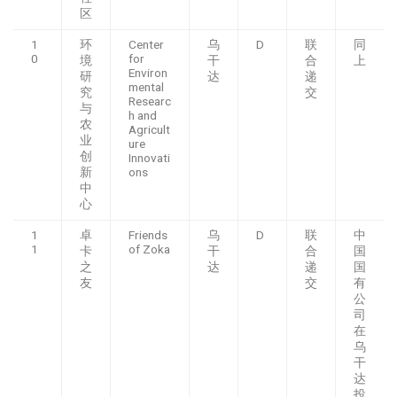
区
1
环
Center
乌
D
联
同
0
for
境
干
合
上
Environ
研
达
递
mental
究
交
Researc
与
h and
农
Agricult
业
ure
创
Innovati
新
ons
中
心
1
卓
Friends
乌
D
联
中
1
of Zoka
卡
干
合
国
之
达
递
国
友
交
有
公
司
在
乌
干
达
投