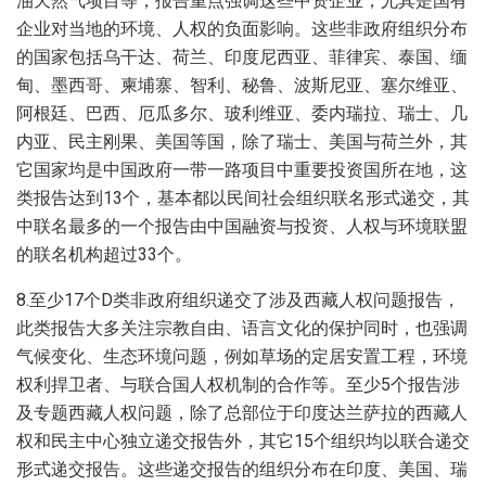
油天然气项目等，报告重点强调这些中资企业，尤其是国有
企业对当地的环境、人权的负面影响。这些非政府组织分布
的国家包括乌干达、荷兰、印度尼西亚、菲律宾、泰国、缅
甸、墨西哥、柬埔寨、智利、秘鲁、波斯尼亚、塞尔维亚、
阿根廷、巴西、厄瓜多尔、玻利维亚、委内瑞拉、瑞士、几
内亚、民主刚果、美国等国，除了瑞士、美国与荷兰外，其
它国家均是中国政府一带一路项目中重要投资国所在地，这
类报告达到13个，基本都以民间社会组织联名形式递交，其
中联名最多的一个报告由中国融资与投资、人权与环境联盟
的联名机构超过33个。
8.至少17个D类非政府组织递交了涉及西藏人权问题报告，
此类报告大多关注宗教自由、语言文化的保护同时，也强调
气候变化、生态环境问题，例如草场的定居安置工程，环境
权利捍卫者、与联合国人权机制的合作等。至少5个报告涉
及专题西藏人权问题，除了总部位于印度达兰萨拉的西藏人
权和民主中心独立递交报告外，其它15个组织均以联合递交
形式递交报告。这些递交报告的组织分布在印度、美国、瑞