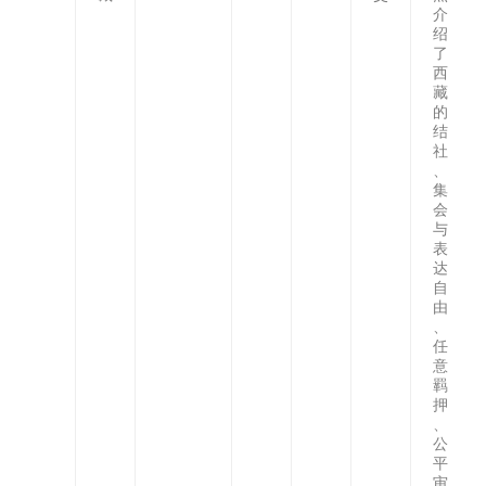
介
绍
了
西
藏
的
结
社
、
集
会
与
表
达
自
由
、
任
意
羁
押
、
公
平
审