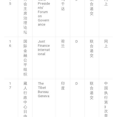
5
Preside
会
干
合
上
nts’
主
达
递
Forum
席
交
on
治
Govern
理
ance
论
坛
1
国
Just
荷
D
联
同
6
Finance
际
兰
合
上
Internat
金
递
ional
融
交
公
平
组
织
1
藏
The
印
D
联
中
7
Tibet
人
度
合
国
Bureau
行
递
执
Geneva
政
交
行
中
第
心
3
次
日
普
内