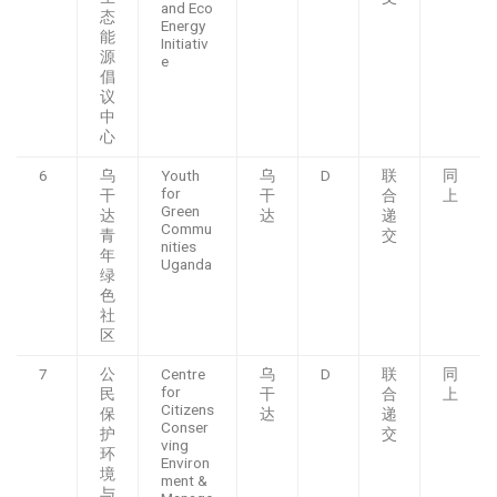
and Eco
态
Energy
能
Initiativ
源
e
倡
议
中
心
6
乌
Youth
乌
D
联
同
for
干
干
合
上
Green
达
达
递
Commu
青
交
nities
年
Uganda
绿
色
社
区
7
公
Centre
乌
D
联
同
for
民
干
合
上
Citizens
保
达
递
Conser
护
交
ving
环
Environ
境
ment &
与