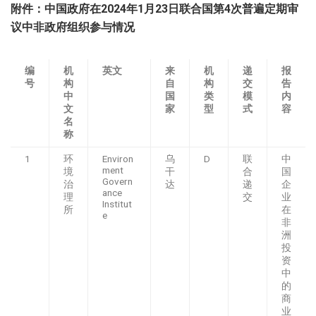
附件：中国政府在
2024
年
1
月
23
日联合国第
4
次普遍定期审
议中非政府组织参与情况
编
机
英文
来
机
递
报
号
构
自
构
交
告
中
国
类
模
内
文
家
型
式
容
名
称
1
环
Environ
乌
D
联
中
ment
境
干
合
国
Govern
治
达
递
企
ance
理
交
业
Institut
所
在
e
非
洲
投
资
中
的
商
业