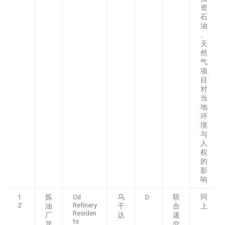
资
石
油
、
天
然
气
项
目
对
当
地
环
境
与
人
权
的
影
响
1
炼
Oil
乌
D
联
同
2
Refinery
油
干
合
上
Residen
厂
达
递
ts
居
交