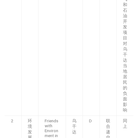
和
石
油
开
发
项
目
对
乌
干
达
当
地
居
民
的
负
面
影
响
2
环
Friends
乌
D
联
同
with
境
干
合
上
Environ
发
达
递
ment in
展
交