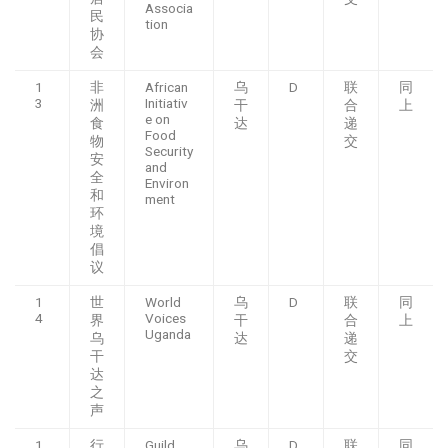
Associa
民
tion
协
会
1
非
African
乌
D
联
同
3
Initiativ
洲
干
合
上
e on
食
达
递
Food
物
交
Security
安
and
全
Environ
和
ment
环
境
倡
议
1
世
World
乌
D
联
同
4
Voices
界
干
合
上
Uganda
乌
达
递
干
交
达
之
声
1
行
Guild
乌
D
联
同