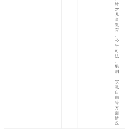
针
对
儿
童
教
育
、
公
平
司
法
、
酷
刑
、
宗
教
自
由
等
方
面
情
况