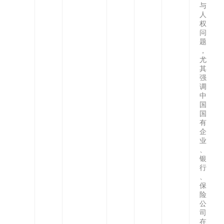
与
人
权
问
题
，
尤
其
强
调
中
国
国
有
企
业
、
银
行
、
保
险
公
司
在