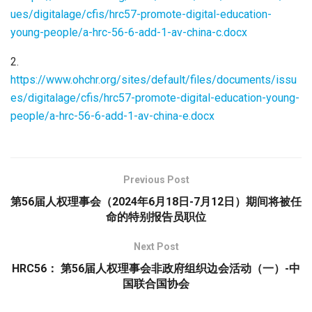
ues/digitalage/cfis/hrc57-promote-digital-education-
young-people/a-hrc-56-6-add-1-av-china-c.docx
2.
https://www.ohchr.org/sites/default/files/documents/issu
es/digitalage/cfis/hrc57-promote-digital-education-young-
people/a-hrc-56-6-add-1-av-china-e.docx
Previous Post
第56届人权理事会（2024年6月18日-7月12日）期间将被任
命的特别报告员职位
Next Post
HRC56： 第56届人权理事会非政府组织边会活动（一）-中
国联合国协会