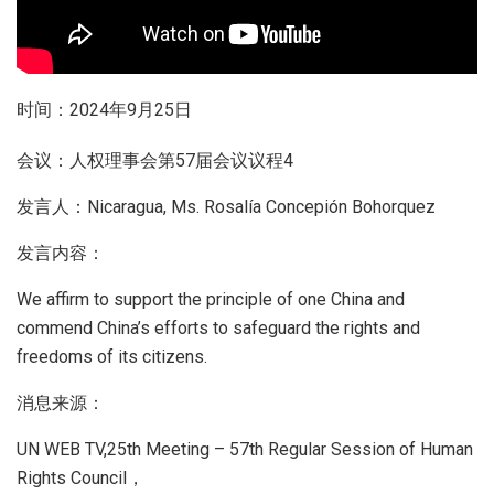
时间：2024年9月25日
会议：人权理事会第57届会议议程4
发言人：Nicaragua, Ms. Rosalía Concepión Bohorquez
发言内容：
We affirm to support the principle of one China and
commend China’s efforts to safeguard the rights and
freedoms of its citizens.
消息来源：
UN WEB TV,25th Meeting – 57th Regular Session of Human
Rights Council，