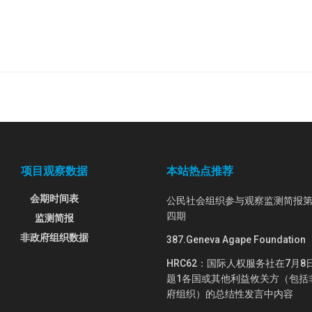
项目观察数据
本站热点推荐
会期时间表
公民社会组织参与观察监测简报
四期
监测简报
非政府组织数据
387.Geneva Agape Foundation
HRC62：国际人权服务社在7月8
题1各国或其他利益攸关方（包括
府组织）的总结性发言中内容