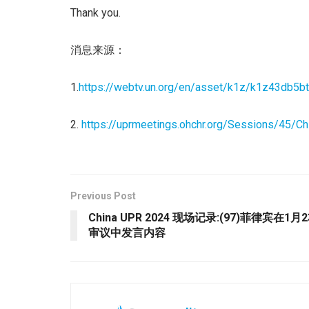
Thank you.
消息来源：
1.
https://webtv.un.org/en/asset/k1z/k1z43db5bt
2.
https://uprmeetings.ohchr.org/Sessions/45/
Previous Post
China UPR 2024 现场记录:(97)菲律宾
审议中发言内容