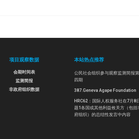
项目观察数据
本站热点推荐
会期时间表
公民社会组织参与观察监测简报
四期
监测简报
非政府组织数据
387.Geneva Agape Foundation
HRC62：国际人权服务社在7月8
题1各国或其他利益攸关方（包括
府组织）的总结性发言中内容