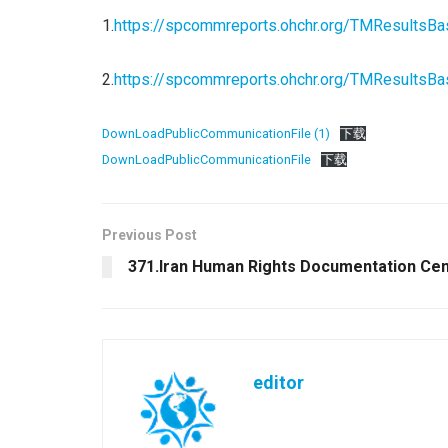
1.
https://spcommreports.ohchr.org/TMResults
2.
https://spcommreports.ohchr.org/TMResults
DownLoadPublicCommunicationFile (1)
下载
DownLoadPublicCommunicationFile
下载
Previous Post
371.Iran Human Rights Documentation Ce
editor