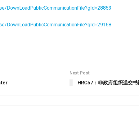
Base/DownLoadPublicCommunicationFile?gId=28853
Base/DownLoadPublicCommunicationFile?gId=29168
Next Post
nter
HRC57：非政府组织递交