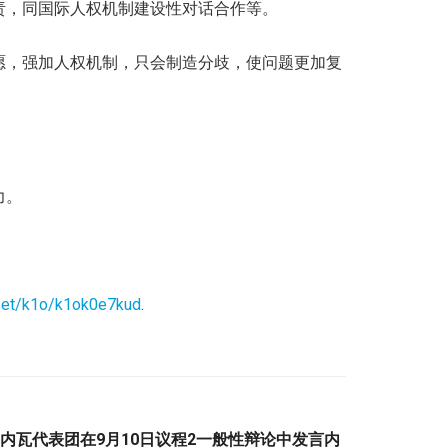
责，同国际人权机制建设性对话合作等。
愿，强加人权机制，只会制造分歧，使问题更加复
力。
sset/k1o/k1ok0e7kud
.
国日内瓦代表团在9月10日议程2一般性辩论中发言内