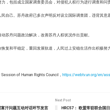
努力，包括成立国家调查委员会，对侵犯人权行为进行调查和问
人民自己。苏丹政府已多次声明反对设立国际调查团，违背其意
推动苏丹问题政治解决，改善苏丹人权状况作出贡献。
快恢复和平稳定，重回发展轨道，人民过上安稳生活作出积极努
 Session of Human Rights Council，
https://webtv.un.org/en/a
Next Post
强阿富汗问题互动对话环节发言
HRC57： 欧盟常驻联合